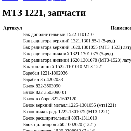
МТЗ 1221, запчасти
Артикул
Наимено
Бак дополнительный 1522-1101210
Бак радиатора верхний 1321.1301.55-1 (5-ряд)
Бак радиатора верхний 1620.1301055 (МТЗ-1523) лат
Бак радиатора нижний 1321.1301.075 (5-ряд)
Бак радиатора нижний 1620.1301078 (МТЗ-1523) лат
Бак топливный 1522-1101010 МТЗ 1221
Барабан 1221-1802036
Барабан 85-4202033
Бачок 822-3503090
Бачок 822-3503090-01
Бачок в сборе 822-1602120
Бачок верхний металл.1225-1301055 (мтз1221)
Бачок нижн. рад. 1225-1301075 (МТЗ 1221)
Бачок расширительный 80П-1311010
Блок цилиндров 260-1002020 (1221)
Блок шестерен 1520-2308062 (Z=44)