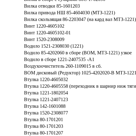
Вилка отводки 85-1601203
Вилка привода НШ 85-4604030 (МТЗ-1221)
Вилка скользящая 86-2203047 (на кард вал МТЗ-1221)
Винт 1220-4605102
Винт 1220-4605102-01
Винт 1520-2308009
Водило 1521-2308030 (1221)
Водило 85-4202060 в сборе (ВОМ, МТЗ-1221) узкое
Водило в сборе 1221-2407535 -А1
Воздухоочиститель 260-1109015 в сб.
ВОМ дисковый (Редуктор) 1025-4202020-В МТЗ-1221
Втулка 1220-4605032
Втулка 1220-4605558 (переходник в шарнир ниж тяги 
Втулка 1221-1802054
Втулка 1221-2407123
Втулка 142-1601088
Втулка 1520-2308077
Втулка 80-1701201
Втулка 80-1701203
Втулка 80-1701207