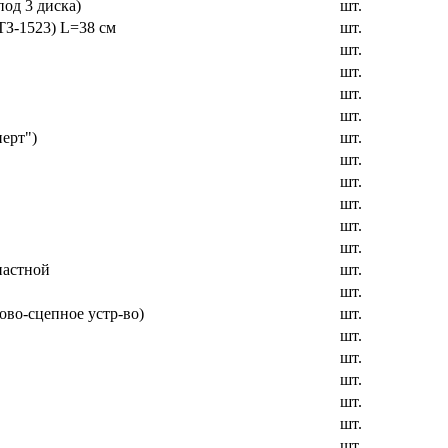
од 3 диска)
шт.
ТЗ-1523) L=38 см
шт.
шт.
шт.
шт.
шт.
ерт")
шт.
шт.
шт.
шт.
шт.
шт.
пастной
шт.
шт.
ово-сцепное устр-во)
шт.
шт.
шт.
шт.
шт.
шт.
шт.