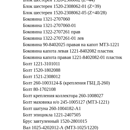
Блок шестерен 1520-2308062-01 (Z=39)
Блок шестерен 1520-2308062-05 (Z=40/28)
Боковина 1321-2707060
Боковина 1321-2707060-01
Боковина 1322-2707261 прав
Боковина 1322-2707261-01 лев
Боковина 90-8402025 правая на капот МТЗ-1221
Боковина капота левая 1221-8402082 пластик
Боковина капота правая 1221-8402082-01 пластик
Болт 1221-3101011
Болт 1520-1802088
Болт 1521-2308012
Болт 260-1003124-Б (крепления ГБЦ Д-260)
Болт 80-1702108
Болт крепления коллектора 260-1008027
Болт маховика н/о 245-1005127 (МТЗ-1221)
Болт шатуна 260-1004182-А1
Болт эпицикла 1221-2407505
Брус завтуленный 1520-2801015
Вал 1025-4202012-А (МТЗ-1025/1220)