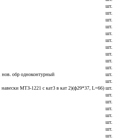
шт.
шт.
шт.
шт.
шт.
шт.
шт.
шт.
шт.
шт.
 нов. обр одноконтурный
шт.
шт.
навески МТЗ-1221 с кат3 в кат 2)(ф29*37, L=66)
шт.
шт.
шт.
шт.
шт.
шт.
шт.
шт.