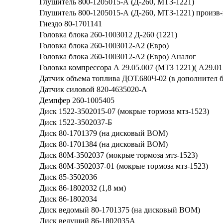
Глушитель 800-1205015-А (Д-260, МТЗ-1221)
Глушитель 800-1205015-А (Д-260, МТЗ-1221) произв-
Гнездо 80-1701141
Головка блока 260-1003012 Д-260 (1221)
Головка блока 260-1003012-А2 (Евро)
Головка блока 260-1003012-А2 (Евро) Аналог
Головка компрессора А 29.05.007 (МТЗ 1221)( А29.01.
Датчик объема топлива ДОТ.680Ч-02 (в дополнител 
Датчик силовой 820-4635020-А
Демпфер 260-1005405
Диск 1522-3502015-07 (мокрые тормоза мтз-1523)
Диск 1522-3502037-Б
Диск 80-1701379 (на дисковый ВОМ)
Диск 80-1701384 (на дисковый ВОМ)
Диск 80М-3502037 (мокрые тормоза мтз-1523)
Диск 80М-3502037-01 (мокрые тормоза мтз-1523)
Диск 85-3502036
Диск 86-1802032 (1,8 мм)
Диск 86-1802034
Диск ведомый 80-1701375 (на дисковый ВОМ)
Диск ведущий 86-1802035А