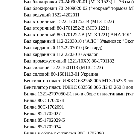
Вал блокировки 70-2409020-01 (МТЗ 1523) L=36 см (п
Вал блокировки 70-2409020-02 ("мокрые" тормоза М
Вал ведущий 1522-4202011
Вал вторичный 1522-1701252-В (МТЗ 1523)
Вал вторичный 80-1701252-В (МТЗ 1221)
Вал вторичный 80-1701252-В (МТЗ 1221) АНАЛОГ
Вал карданный 112-2203010 ("АДС" Ульяновск "Эксп
Вал карданный 112-2203010 (Белкард)
Вал карданный 112-2203010 Аналог
Вал промежуточный 1221/10ХХ 80-1701182
Вал силовой 1222-1601113 (МТЗ-1523)
Вал силовой 80-1601113-01 Украина
Вентилятор пласт. ИЖКС 632558.005 МТЗ-1523 9 ло
Вентилятор пласт. ИЖКС 632558.006 Д243-260 8 лоп
Вилка 1321-2707050-Б1 н/о в сборе с пластинами (тяг
Вилка 80С-1702074
Вилка 80С-1702091
Вилка 85-1702027
Вилка 85-1702029-Б
Вилка 85-1702034
Вилка в сборе с сухарями 80С-1702090