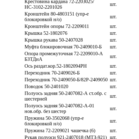
Крестовина кардана 72-2203025/
шт.
НС-3102-2201026
Кронштейн 80-4803151 (упр-е
шт.
блокировкой н/о)
Кронштейн опоры 72-2209011
шт.
Крышка 52-1802076
шт.
Крышка рукава 50-2407028
шт.
Муфта блокировочная 70-2409010-Б
шт.
Опора промежуточная 72-2209010-А
шт.
БЗТДиА
Ось раздат.кор.52-1802094РН
шт.
Переходник 70-2409026-Б
шт.
Переходник 70-2409050-Б/82Р-2409050
шт.
Поводок 50-2401020
шт.
Полуось задняя 50-2407082-А ст.обр. с
шт.
шестерней
Полуось задняя 50-2407082-А-01
шт.
нов.обр. без шестер
Пружина 50-3502068 (упр-е
шт.
блокировкой н/о)
Пружина 72-2209021 чашечка (6)
шт.
Рукав полуоси 921-2407018 (МТЗ-921)
шт.