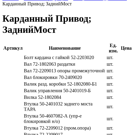
Карданный Привод; ЗаднийМост
Карданный Привод;
ЗаднийМост
Ед.
Артикул
Наименование
Цена
изм.
Болт кардана с гайкой 52-2203020
шт.
Вал 72-1802063 раздатки
шт.
Вал 72-2209013 опоры промежуточной
шт.
Вал блокировки 70-2409020
шт.
Валик разд. коробки 52-1802080-Б1
шт.
Валик управления 50-2401019-Б
шт.
Вилка 52-1802084
шт.
Втулка 50-2401032 заднего моста
шт.
ТАРА
Втулка 50-4607082-А (упр-е
шт.
блокировкой н/о)
Втулка 72-2209012 (пром.опора)
шт.
Втулка 72-2209017
шт.