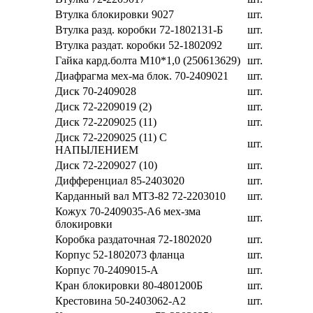
Втулка блокировки 9027
шт.
Втулка разд. коробки 72-1802131-Б
шт.
Втулка раздат. коробки 52-1802092
шт.
Гайка кард.болта М10*1,0 (250613629)
шт.
Диафрагма мех-ма блок. 70-2409021
шт.
Диск 70-2409028
шт.
Диск 72-2209019 (2)
шт.
Диск 72-2209025 (11)
шт.
Диск 72-2209025 (11) С
шт.
НАПЫЛЕНИЕМ
Диск 72-2209027 (10)
шт.
Дифференциал 85-2403020
шт.
Карданный вал МТЗ-82 72-2203010
шт.
Кожух 70-2409035-А6 мех-зма
шт.
блокировки
Коробка раздаточная 72-1802020
шт.
Корпус 52-1802073 фланца
шт.
Корпус 70-2409015-А
шт.
Кран блокировки 80-4801200Б
шт.
Крестовина 50-2403062-А2
шт.