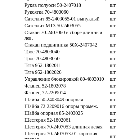
Рукав полуоси 50-2407018
шт.
Рукоятка 70-4803060
шт.
Сателлит 85-2403055-01 выпуклый
шт.
Сателлит МТЗ 50-2403055
шт.
Стакан 70-2407060 в сборе длинный
шт.
лев.
Стакан подшипника 50Х-2407042
шт.
Трос 70-4803040
шт.
Трос 70-4803050
шт.
Тяга 952-1802011
шт.
Тяга 952-1802026
шт.
Управление блокировкой 80-4803010
шт.
Фланец 52-1802078
шт.
Фланец 72-2209014
шт.
Шайба 50-2403049 опорная
шт.
Шайба 72-2209016 опоры промеж.
шт.
Шайба опорная 85-2403025
шт.
Шестерня 52-1802061
шт.
Шестерня 70-2407053 длинная левая
шт.
Шестерня 70-2407053-01 короткая
шт.