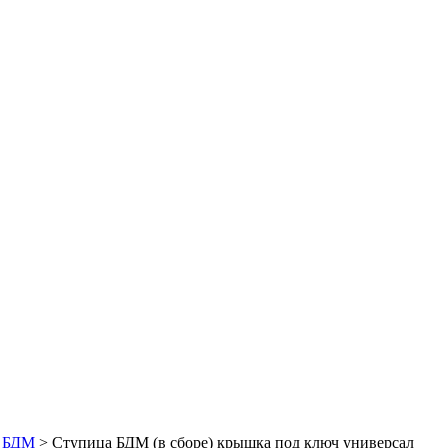
>
БДМ
>
Ступица БДМ (в сборе) крышка под ключ универсал