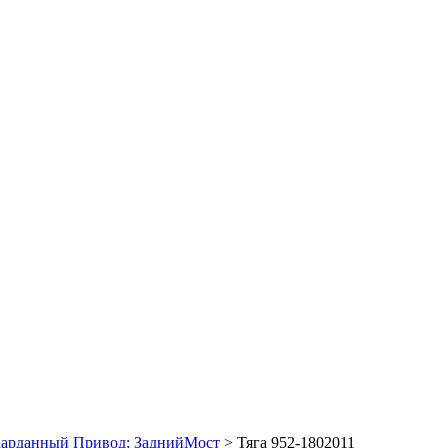
арданный Привод; ЗаднийМост
>
Тяга 952-1802011