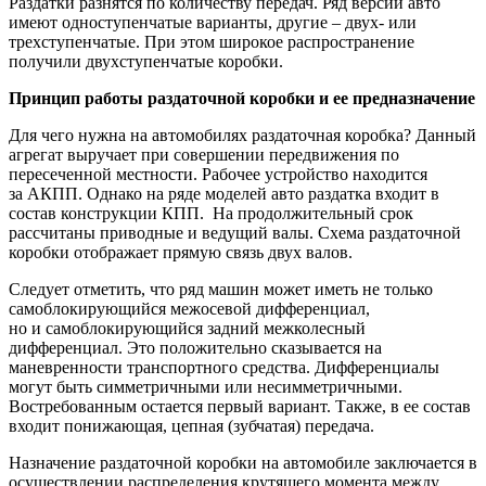
Раздатки разнятся по количеству передач. Ряд версий авто
имеют одноступенчатые варианты, другие – двух- или
трехступенчатые. При этом широкое распространение
получили двухступенчатые коробки.
Принцип работы раздаточной коробки и ее предназначение
Для чего нужна на автомобилях раздаточная коробка? Данный
агрегат выручает при совершении передвижения по
пересеченной местности. Рабочее устройство находится
за АКПП. Однако на ряде моделей авто раздатка входит в
состав конструкции КПП. На продолжительный срок
рассчитаны приводные и ведущий валы. Схема раздаточной
коробки отображает прямую связь двух валов.
Следует отметить, что ряд машин может иметь не только
самоблокирующийся межосевой дифференциал,
но и самоблокирующийся задний межколесный
дифференциал. Это положительно сказывается на
маневренности транспортного средства. Дифференциалы
могут быть симметричными или несимметричными.
Востребованным остается первый вариант. Также, в ее состав
входит понижающая, цепная (зубчатая) передача.
Назначение раздаточной коробки на автомобиле заключается в
осуществлении распределения крутящего момента между