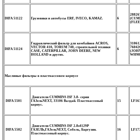
28826
DIFA 51122
Грузовики и автобусы ERF, IVECO, KAMAZ.
6
(CUMM
(FLE
Гидравлический фильтр для комбайнов ACROS,
31061
VECTOR 410, TORUM 740, строительной техники
76042
DIFA 51124
6
CASE, CATERPILLAR, JOHN DEERE, NEW
(JOHN
HOLLAND и других.
WH98
Масляные фильтры в пластмассовом корпусе
Двигатели CUMMINS ISF 3.8- серия
DIFA 5501
ГАЗельNEXT, 33106 Валдай. Пластмассовый
15
LF16
корпус.
Двигатели CUMMINS ISF 2.8s4129P
DIFA 5502
ГАЗЕЛЬ,ГАЗельNEXT, Соболь, Баргузин.
16
LF17
Пластмассовый корпус.