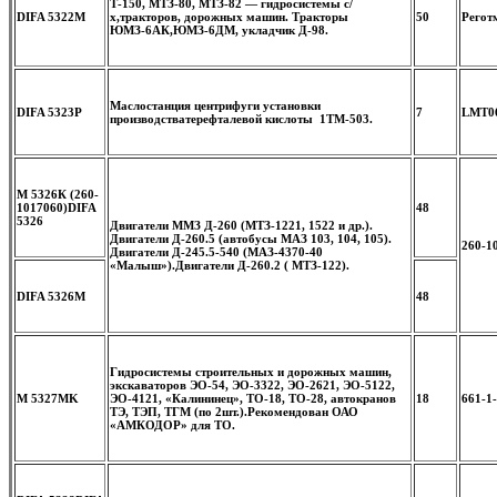
Т-150, МТЗ-80, МТЗ-82 — гидросистемы с/
DIFA 5322M
х,тракторов, дорожных машин. Тракторы
50
Регот
ЮМЗ-6АК,ЮМЗ-6ДМ, укладчик Д-98.
Маслостанция центрифуги установки
DIFA 5323P
7
LMT06
производства
терефталевой кислоты 1TM-503.
М 5326К (260-
1017060)
DIFA
48
5326
Двигатели ММЗ Д-260 (МТЗ-1221, 1522 и др.).
Двигатели Д-260.5 (автобусы МАЗ 103, 104, 105).
260-1
Двигатели Д-245.5-540 (МАЗ-4370-40
«Малыш»).Двигатели Д-260.2 ( МТЗ-122).
DIFA 5326M
48
Гидросистемы строительных и дорожных машин,
экскаваторов ЭО-54, ЭО-3322, ЭО-2621, ЭО-5122,
M 5327MK
ЭО-4121, «Калининец», ТО-18, ТО-28, автокранов
18
661-1
ТЭ, ТЭП, ТГМ (по 2шт.).
Рекомендован ОАО
«АМКОДОР» для ТО.