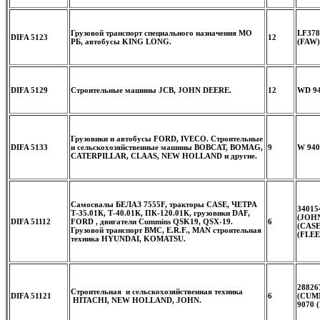
Грузовой транспорт специального назначения МО
LF378
DIFA 5123
12
РБ, автобусы KING LONG.
(FAW)
DIFA 5129
Строительные машины JCB, JOHN DEERE.
12
WD 94
Грузовики и автобусы FORD, IVECO. Строительные
DIFA 5133
и сельскохозяйственные машины BOBCAT, BOMAG,
9
W 940
CATERPILLAR, CLAAS, NEW HOLLAND и другие.
Самосвалы БЕЛАЗ 7555F, тракторы CASE, ЧЕТРА
34015
Т-35.01К, Т-40.01К, ПК-120.01К, грузовики DAF,
(JOHN
DIFA 51112
FORD , двигатели Cummins QSK19, QSX-19.
6
(CASE
Грузовой транспорт BMC, E.R.F., MAN строительная
(FLE
техника HYUNDAI, KOMATSU.
28826
Строительная и сельскохозяйственная техника
DIFA 51121
6
(CUMM
HITACHI, NEW HOLLAND, JOHN.
9070