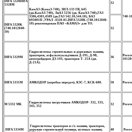
DIFA 5328
DIFA
32
5328M
КамАЗ (КамаЗ-740), ЗИЛ-133 ГЯ, 645
(дв.КамАЗ-740), ЛиАЗ 5256 (дв. КамАЗ-740),ГАЗ
3306,4301,4509 (дв.ГАЗ 542.10,544.10), БАЗ
740-1
695001П ,УРАЛ -4320-01.
DIFA 5328K (740.1012040-
10) рекомендован ПАО «КАМАЗ» для ТО.
DIFA 5328K
(740.1012040-
32
10)
Гидросистемы строительных и дорожных машин,
тракторов, асфальтоукладчиков Д-191, Д-98,
Регот
DIFA 5329M
36
автогрейдеров ДЗ-143, тракторов Т- 25А (дв.
10120
Д-21А).
DIFA 5331M
АМКОДОР (коробка передач), КЗС-7, КСК-600.
50
Регот
Гидросистемы погрузчиков АМКОДОР- 332, 333,
М 5332 МК
32
Регот
343, 352
Гидросистемы тракторов и с/х машин, тракторов,
DIFA 5334M
дорожно-строительной техники, путевых машин,
40
Регот