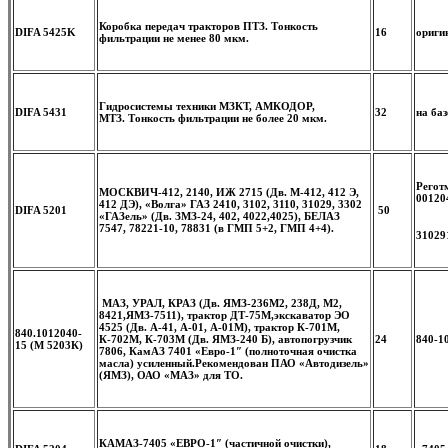
Коробка передач тракторов ПТЗ.
Тонкость
DIFA 5425K
16
ориги
фильтрации не менее 80 мкм.
Гидросистемы техники МЗКТ, АМКОДОР,
DIFA 5431
32
на баз
МТЗ.
Тонкость фильтрации не более 20 мкм.
Регот
МОСКВИЧ-412, 2140, ИЖ 2715 (Дв. М-412, 412 Э,
00120
412 ДЭ), «Волга» ГАЗ 2410, 3102, 3110, 31029, 3302
DIFA 5201
50
«ГАЗель» (Дв. ЗМЗ-24, 402, 4022,4025), БЕЛАЗ
7547, 78221-10, 78831 (в ГМП 5+2, ГМП 4+4).
31029
МАЗ, УРАЛ, КРАЗ (Дв. ЯМЗ-236М2, 238Д, М2,
8421,ЯМЗ-7511), трактор ДТ-75М,экскаватор ЭО
4525 (Дв. А-41, А-01, А-01М), трактор К-701М,
840.1012040-
К-702М, К-703М (Дв. ЯМЗ-240 Б), автопогрузчик
24
840-1
15 (М 5203К)
7806, КамАЗ 7401 «Евро-1″ (полноточная очистка
масла) усиленный.
Рекомендован ПАО «Автодизель»
(ЯМЗ), ОАО «МАЗ» для ТО.
КАМАЗ-7405 «ЕВРО-1″ (частичной очистки),