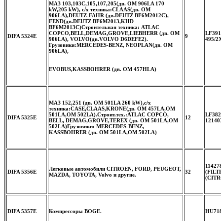
МАЗ 103,103С,105,107,205(дв. OM 906LA 170
kW,205 kW), с/х техника:CLAAS(дв. OM
906LA),DEUTZ-FAHR (дв.DEUTZ BF6M2012C),
FEND(дв.DEUTZ BF6M2013,KHD
BF6M2013C)
Строительная техника: ATLAC
COPCO,BELL,DEMAG,GROVE,LIEBHERR (дв. OM
LF391
DIFA 5324E
9
906LA), VOLVO(дв.VOLVO D6DEFE2).
495/2
Грузовики:MERCEDES-BENZ, NEOPLAN(дв. OM
906LA),
EVOBUS,KASSBOHRER (дв. OM 457HLA)
МАЗ 152,251 (дв. OM 501LA 260 kW),с/х
техника:CASE,CLAAS,KRONE(дв. OM 457LA,OM
501LA,OM 502LA).Строит.тех.:ATLAC COPCO,
LF382
DIFA 5325E
12
BELL, DEMAG,GROVE,TEREX (дв. OM 501LA,OM
12140
502LA)
Грузовики: MERCEDES-BENZ,
KASSBOHRER (дв. OM 501LA,OM 502LA)
11427
Легковые автомобили CITROEN, FORD, PEUGEOT,
DIFA 5356E
32
(FILT
MAZDA, TOYOTA, Volvo и другие.
(CITR
DIFA 5357E
Компрессоры BOGE.
HU718