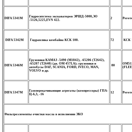
Гидроситстема экскаваторов ЭРШД-5000,ЭО
DIFA 5341M
2
Регот
-5126,5225,EVN 422.
DIFA 5342M
Гидравлика комбайна КСК 100.
72
КСК 1
Грузовики КАМАЗ -5490 (М1842), -65206 (Т2642),
-65207 (Т2640) (дв. OM 457LA); грузовики и
OM512
DIFA 5346M
80
автобусы DAF, SCANIA, FORD, IVECO, MAN,
(FLE
VOLVO и др.
Газоперекачивающие агрегаты (компрессоры) ГПА-
DIFA 5347M
12
Регот
Ц-6,3, -16
Фильтроэлементы очистки масла в исполнении ЭКО