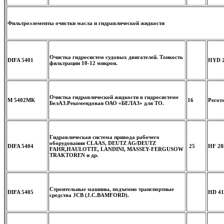
Фильтроэлементы очистки масла и гидравлической жидкости
Очистка гидросистем судовых двигателей.
Тонкость
DIFA 5401
HYD 2
фильтрации 10-12 микрон.
Очистка гидравлической жидкости в гидросистеме
М 5402МК
16
Регот
БелАЗ.
Рекомендован ОАО «БЕЛАЗ» для ТО.
Гидравлическая система привода рабочего
оборудования CLAAS, DEUTZ AG/DEUTZ
DIFA 5404
25
HF 28
FAHR,HAULOTTE, LANDINI, MASSEY-FERGUSOW
TRAKTOREN и др.
Строительные машины, подъемно транспортные
DIFA 5405
HD 41
средства JCB (J.C.BAMFORD).