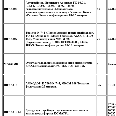
Автогрейдеры Брянского Арсенала ГС-10.01,
−14.02, −14.03, −18.05, −18.07, −25.09,
DIFA 5406
гидроманипуляторы «Майкопского
50
CCH30
машиностроительного завода», «Велмаш». Каток
«Раскат».
Тонкость фильтрации 10-12 микрон.
Трактор К-744 «Петербургский тракторный завод»,
ТО-18 «Амкодор», Massy Fergusson, AGCO (RT100-
DIFA 5407
150), Минипогрузчики МКСМ 800
25
CCH30
(Курганмашзавод), JOHN DEERE 344G, 444G,
4045N.
Тонкость фильтрации 10-12 микрон.
Очистка гидравлической жидкости в гидросистеме
М 5409МК
1
Регот
БелАЗ.
Рекомендован ОАО «БЕЛАЗ» для ТО.
АМКОДОР, К-700Б К-744, МКСМ-800.
Тонкость
DIFA 5413
25
CCH3
фильтрации 25 микрон.
07063
17560
Бульдозеры, грейдеры, гусеничные и колесные
70630
DIFA 5415 M
1
экскаваторы фирмы KOMATSU.
70635