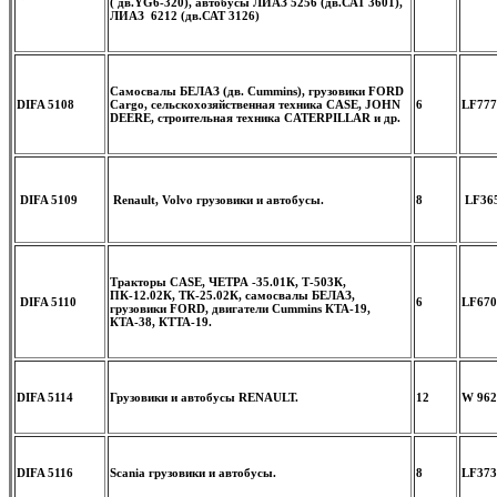
( дв.YG6-320), автобусы ЛИАЗ 5256 (дв.САТ 3601),
ЛИАЗ 6212 (дв.САТ 3126)
Самосвалы БЕЛАЗ (дв. Cummins), грузовики FORD
DIFA 5108
Cargo, сельскохозяйственная техника CASE, JOHN
6
LF777
DEERE, строительная техника CATERPILLAR и др.
DIFA 5109
Renault, Volvo грузовики и автобусы.
8
LF365
Тракторы CASE, ЧЕТРА -35.01К, Т-503К,
ПК-12.02К, ТК-25.02К, самосвалы БЕЛАЗ,
DIFA 5110
6
LF670
грузовики FORD, двигатели Cummins КТА-19,
КТА-38, КТТА-19.
DIFA 5114
Грузовики и автобусы RENAULT.
12
W 962
DIFA 5116
Scania грузовики и автобусы.
8
LF373