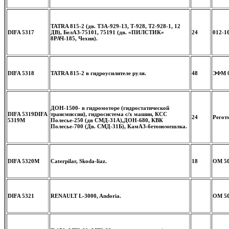
TATRA 815-2 (дв. ТЗА-929-13, Т-928, Т2-928-1, 12
DIFA 5317
ДВ), БелАЗ-75101, 75191 (дв. «ПИЛСТИК»
24
012-1
8РАЧ-185, Чехия).
DIFA 5318
TATRA 815-2 в гидроусилителе руля.
48
ЭФМ 0
ДОН-1500- в гидромоторе (гидростатической
DIFA 5319
DIFA
трансмиссии), гидросистема с/х машин, КСС
24
Регот
5319M
Полесье-250 (дв СМД-31А),ДОН-680, КВК
Полесье-700 (Дв. СМД-31Б), КамАЗ-бетономешлка.
DIFA 5320M
Caterpilar, Skoda-liaz.
18
OM 50
DIFA 5321
RENAULT L-3000, Andoria.
OM 5