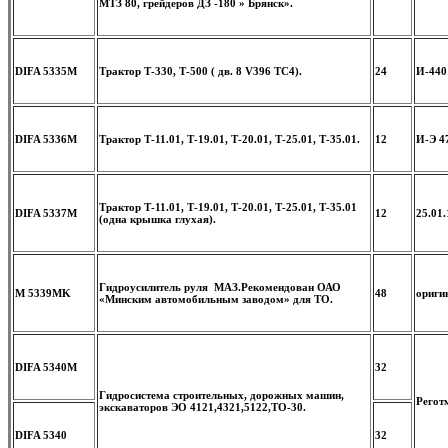
МТЗ 80, грейдеров ДЗ -180 » Брянск».
DIFA 5335M
Трактор Т-330, Т-500 ( дв. 8 V396 ТС4).
24
И-440
DIFA 5336M
Трактор Т-11.01, Т-19.01, Т-20.01, Т-25.01, Т-35.01.
12
И-Э 4
Трактор Т-11.01, Т-19.01, Т-20.01, Т-25.01, Т-35.01
DIFA 5337M
12
25.01.
(одна крышка глухая).
Гидроусилитель руля МАЗ.
Рекомендован ОАО
M 5339MK
48
ориги
«Минским автомобильным заводом» для ТО.
DIFA 5340M
32
Гидросистема строительных, дорожных машин,
Регот
экскаваторов ЭО 4121,4321,5122,ТО-30.
DIFA 5340
32