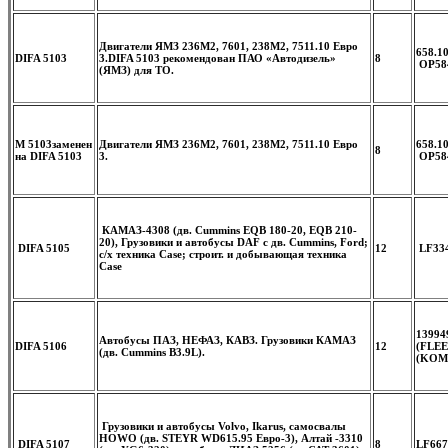
Двигатели ЯМЗ 236М2, 7601, 238М2, 7511.10 Евро
658.1
DIFA 5103
3.
DIFA 5103 рекомендован ПАО «Автодизель»
8
OP584
(ЯМЗ) для ТО.
М 5103заменен
Двигатели ЯМЗ 236М2, 7601, 238М2, 7511.10 Евро
658.1
8
на DIFA 5103
3.
OP584
КАМАЗ-4308 (дв. Сummins EQB 180-20, EQB 210-
20), Грузовики и автобусы DAF с дв. Cummins, Ford;
DIFA 5105
12
LF334
с/х техника Case; строит. и добывающая техника
Case
13994
Автобусы ПАЗ, НЕФАЗ, КАВЗ. Грузовики КАМАЗ
DIFA 5106
12
(FLEE
(дв. Cummins B3.9L).
(KOMA
Грузовики и автобусы Volvo, Ikarus, cамосвалы
HOWO (дв. STEYR WD615.95 Евро-3), Алтай -3310
DIFA 5107
8
LF667