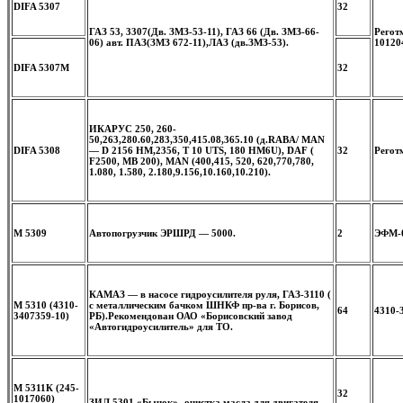
DIFA 5307
32
ГАЗ 53, 3307(Дв. ЗМЗ-53-11), ГАЗ 66 (Дв. ЗМЗ-66-
Реготм
06) авт. ПАЗ(ЗМЗ 672-11),ЛАЗ (дв.ЗМЗ-53).
10120
DIFA 5307M
32
ИКАРУС 250, 260-
50,263,280.60,283,350,415.08,365.10 (д.RABA/ MAN
DIFA 5308
— D 2156 HM,2356, T 10 UTS, 180 HM6U), DAF (
32
Регот
F2500, MB 200), MAN (400,415, 520, 620,770,780,
1.080, 1.580, 2.180,9.156,10.160,10.210).
M 5309
Автопогрузчик ЭРШРД — 5000.
2
ЭФМ-
КАМАЗ — в насосе гидроусилителя руля, ГАЗ-3110 (
М 5310 (4310-
с металлическим бачком ШНКФ пр-ва г. Борисов,
64
4310-
3407359-10)
РБ).
Рекомендован ОАО «Борисовский завод
«Автогидроусилитель» для ТО.
М 5311К (245-
32
1017060)
ЗИЛ 5301 «Бычок»- очистка масла для двигателя