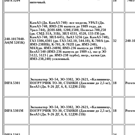
DIFA 5204
18
7405-
ниточный.
КамАЗ (Дв. КамАЗ-740) -все модели, УРАЛ (Дв.
КамАЗ-740, ЯМЗ-236 выпуск до 1989 года, дв.
Урал-744), ДОН-680, 1200,1500, Полесье-700,250
(дв. СМД-31А, 31Б), ЗИЛ 4331, 4520, 133-ГЯ (дв.
КамАЗ-740, ЗИЛ-645), ЛиАЗ 5256 (дв. КамАЗ-740),
240-1017040-
ГАЗ 3306,4301 (дв. ГАЗ-542.10, 544.10), К-700А (дв.
32
240-1
А4(М 5205К)
ЯМЗ-238НБ), К-701, К-702П (дв. ЯМЗ-240),
МАЗ(дв. ЯМЗ-240М, ЯМЗ-236 выпуск до 1989 г.),
БелАЗ 540 (ЯМЗ-236 выпуск до 1989 г.), экс-р ЭО
5122, 5123 ( дв. ЯМЗ-238 турбо), погр., катки (дв.
ЯМЗ-238,240) усиленный.
Экскаватор ЭО-54, ЭО-3302, ЭО-2621, «Калининец»,
DIFA 5301
ПОГРУЗЧИК ТО-30, СТАНКИ (Давление до 2,5 кг),
18
Регот
БелАЗ (Дв. 9-26 ДГ, 6, 8, 12ДМ-21Б)
Экскаватор ЭО-54, ЭО-3302, ЭО-2621, «Калининец»,
DIFA 5301M
ПОГРУЗЧИК ТО-30, СТАНКИ (Давление до 2,5 кг),
18
Регот
БелАЗ (Дв. 9-26 ДГ, 6, 8, 12ДМ-21Б)
DIFA 5302
24