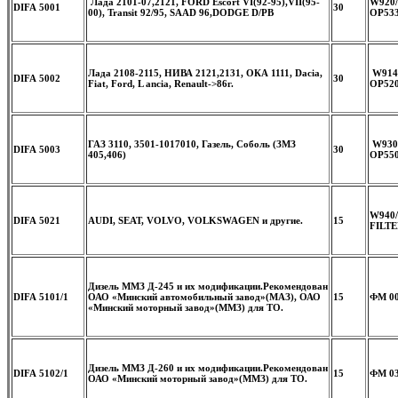
Лада 2101-07,2121, FORD Escort VI(92-95),VII(95-
W920
DIFA 5001
30
00), Transit 92/95, SAAD 96,DODGE D/PB
OP53
Лада 2108-2115, НИВА 2121,2131, ОКА 1111, Dacia,
W914
DIFA 5002
30
Fiat, Ford, L ancia, Renault->86г.
OP520
ГАЗ 3110, 3501-1017010, Газель, Соболь (ЗМЗ
W930
DIFA 5003
30
405,406)
OP550
W940/
DIFA 5021
AUDI, SEAT, VOLVO, VOLKSWAGEN и другие.
15
FILTE
Дизель ММЗ Д-245 и их модификации.
Рекомендован
DIFA 5101/1
ОАО «Минский автомобильный завод»(МАЗ), ОАО
15
ФМ 00
«Минский моторный завод»(ММЗ) для ТО.
Дизель ММЗ Д-260 и их модификации.
Рекомендован
DIFA 5102/1
15
ФМ 03
ОАО «Минский моторный завод»(ММЗ) для ТО.