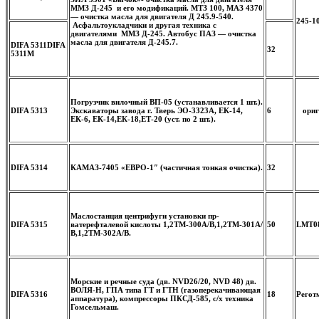
ММЗ Д-245 и его модификаций. МТЗ 100, МАЗ 4370
— очистка масла для двигателя Д 245.9-540.
245-1
Асфальтоукладчики и другая техника с
двигателями ММЗ Д-245. Автобус ПАЗ — очистка
масла для двигателя Д-245.7.
DIFA 5311
DIFA
32
5311M
Погрузчик вилочный ВП-05 (устанавливается 1 шт.).
DIFA 5313
Экскаваторы завода г. Тверь ЭО-3323А, ЕК-14,
6
ориг
ЕК-6, ЕК-14,ЕК-18,ЕТ-20 (уст. по 2 шт.).
DIFA 5314
КАМАЗ-7405 «ЕВРО-1″ (частичная тонкая очистка).
32
Маслостанция центрифуги установки пр-
DIFA 5315
ва
терефталевой кислоты 1,2ТМ-300А/В,1,2ТМ-301А/
50
LMT08
В,1,2ТМ-302А/В.
Морские и речные суда (дв. NVD26/20, NVD 48) дв.
ВОЛЯ-Н, ГПА типа ГТ и ГТН (газоперекачивающая
DIFA 5316
18
Регот
аппаратура), компрессоры ПКСД-585, с/х техника
Гомсельмаш.