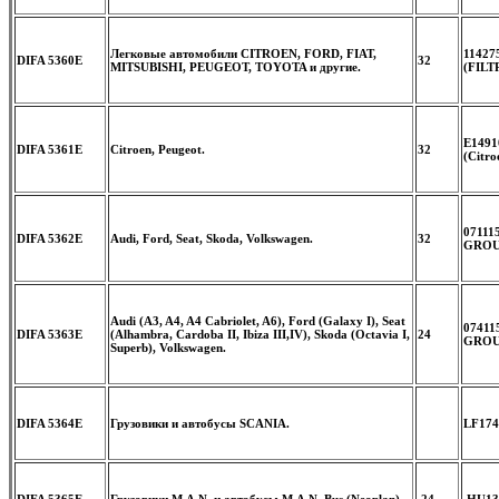
Легковые автомобили CITROEN, FORD, FIAT,
11427
DIFA 5360E
32
MITSUBISHI, PEUGEOT, TOYOTA и другие.
(FILT
E1491
DIFA 5361E
Citroen, Peugeot.
32
(Citr
07111
DIFA 5362E
Audi, Ford, Seat, Skoda, Volkswagen.
32
GROUP
Audi (A3, A4, A4 Cabriolet, A6), Ford (Galaxy I), Seat
07411
DIFA 5363E
(Alhambra, Cardoba II, Ibiza III,IV), Skoda (Octavia I,
24
GROUP
Superb), Volkswagen.
DIFA 5364E
Грузовики и автобусы SCANIA.
LF174
DIFA 5365E
Грузовики M.A.N. и автобусы M.A.N. Bus (Neoplan).
24
HU131