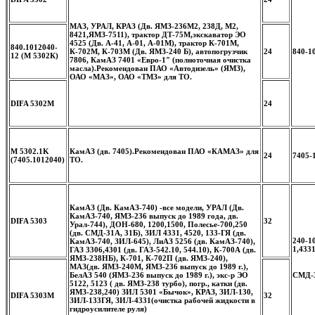
МАЗ, УРАЛ, КРАЗ (Дв. ЯМЗ-236М2, 238Д, М2,
8421,ЯМЗ-7511), трактор ДТ-75М,экскаватор ЭО
4525 (Дв. А-41, А-01, А-01М), трактор К-701М,
840.1012040-
К-702М, К-703М (Дв. ЯМЗ-240 Б), автопогрузчик
24
840-1
12 (М 5302К)
7806, КамАЗ 7401 «Евро-1″ (полноточная очистка
масла).
Рекомендован ПАО «Автодизель» (ЯМЗ),
ОАО «МАЗ», ОАО «ТМЗ» для ТО.
DIFA 5302M
24
M 5302.1K
КамАЗ (дв. 7405).
Рекомендован ПАО «КАМАЗ» для
24
7405-
(7405.1012040)
ТО.
КамАЗ (Дв. КамАЗ-740) -все модели, УРАЛ (Дв.
КамАЗ-740, ЯМЗ-236 выпуск до 1989 года, дв.
DIFA 5303
32
Урал-744), ДОН-680, 1200,1500, Полесье-700,250
(дв. СМД-31А, 31Б), ЗИЛ 4331, 4520, 133-ГЯ (дв.
240-1
КамАЗ-740, ЗИЛ-645), ЛиАЗ 5256 (дв. КамАЗ-740),
1,
4331
ГАЗ 3306,4301 (дв. ГАЗ-542.10, 544.10), К-700А (дв.
ЯМЗ-238НБ), К-701, К-702П (дв. ЯМЗ-240),
МАЗ(дв. ЯМЗ-240М, ЯМЗ-236 выпуск до 1989 г.),
СМД-3
БелАЗ 540 (ЯМЗ-236 выпуск до 1989 г.), экс-р ЭО
5122, 5123 ( дв. ЯМЗ-238 турбо), погр., катки (дв.
ЯМЗ-238,240) ЗИЛ 5301 «Бычок», КРАЗ, ЗИЛ-130,
DIFA 5303M
32
ЗИЛ-133ГЯ, ЗИЛ-4331(очистка рабочей жидкости в
гидроусилителе руля)