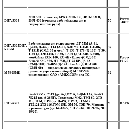
ЗИЛ 5301 «Бычок», КРАЗ, ЗИЛ-130, ЗИЛ-133ГЯ,
Регот
DIFA 5304
ЗИЛ-4331(очистка рабочей жидкости в
50
34073
гидроусилителе руля)
Рабочие жидкости гидросистем: ДТ-75М (А-41,
DIFA 5305
DIFA
Д-440, Д-442), ТТ4 (А-01, А-01М), Т-150, Т-150К,
32
5305M
Т-151К (СМД-60 и мод.), Т-130, Т-170 (Д-160), Т-30,
Т-40 (Д-120,144), Т-330, Т-550 (ДВТ-330, В-400),
комбайны КСК-100, КС-6Б «Колос»(СМД-60),
Регот
Енисей КЗС-950, ДТ-75Н,ДТ-75 БР, ДЗ-42
10120
(СМД-18Н), Т-40М (Д-144), БелАЗ, ДОН-1500
(СМД-60) — гидросистема силовых цилиндров и
рулевого управления (общий).
M 5305MK
M 5305MK
32
рекомендован ОАО «АМКОДОР» для ТО.
БелАЗ 7512, 7519 (дв. 6-ДМ21А, 8-ДМ21А), БелАЗ
75215 (дв. 9-26ДГ), Тепловозы М 62, ТЭП 60, 2ТЭ
116, ТГМ, ТЭМ (дв. Д-49), ТЭМ 3, ТГМ-12.
DIFA 5306
9
НАРВА
2ТЭ121,2ТЭ 116,ТЭМ 15К, ЭМ 70, ТЭП 70. Морские
и речные суда (дв. 64-18/22, ЧН 26/34, ЧН 26/26, ЧН
18/20).