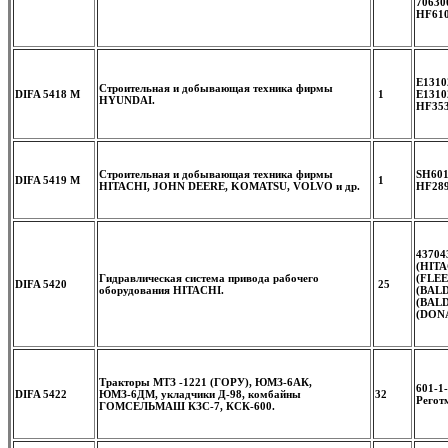
70630
HF61
E1310
Строительная и добывающая техника фирмы
DIFA 5418 M
1
E1310
HYUNDAI.
HF35
Строительная и добывающая техника фирмы
SH601
DIFA 5419 M
1
HITACHI, JOHN DEERE, KOMATSU, VOLVO и др.
HF28
43704
(HITA
Гидравлическая система привода рабочего
(FLE
DIFA 5420
25
оборудования HITACHI.
(BALD
(BALD
(DON
Тракторы МТЗ -1221 (ГОРУ), ЮМЗ-6АК,
601-1
DIFA 5422
ЮМЗ-6ДМ, укладчики Д-98, комбайны
32
Регот
ГОМСЕЛЬМАШ КЗС-7, КСК-600.