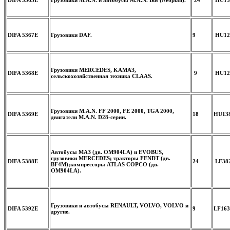
DIFA 5367E
Грузовики DAF.
9
HU12
Грузовики MERCEDES, KAMAЗ,
DIFA 5368E
9
HU121
сельскохозяйственная техника CLAAS.
Грузовики M.A.N. FF 2000, FE 2000, TGA 2000,
DIFA 5369E
18
HU138
двигатели M.A.N. D28-серии.
Автобусы МАЗ (дв. OM904LA) и EVOBUS,
грузовики MERCEDES; тракторы FENDT (дв.
DIFA 5388E
24
LF382
BF4M);компрессоры ATLAS COPCO (дв.
OM904LA).
Грузовики и автобусы RENAULT, VOLVO, VOLVO и
DIFA 5392E
9
LF163
другие.