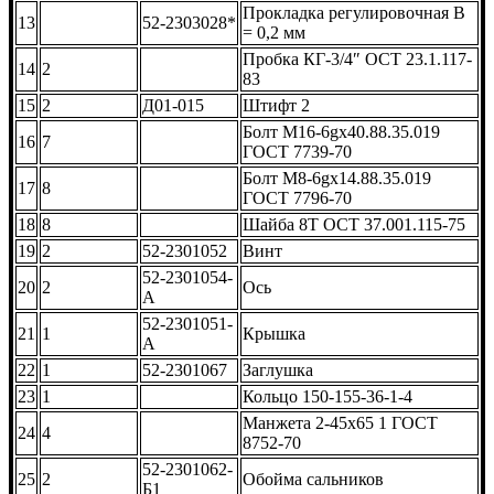
Прокладка регулировочная В
13
52-2303028*
= 0,2 мм
Пробка КГ-3/4″ ОСТ 23.1.117-
14
2
83
15
2
Д01-015
Штифт 2
Болт М16-6gx40.88.35.019
16
7
ГОСТ 7739-70
Болт М8-6gx14.88.35.019
17
8
ГОСТ 7796-70
18
8
Шайба 8Т ОСТ 37.001.115-75
19
2
52-2301052
Винт
52-2301054-
20
2
Ось
А
52-2301051-
21
1
Крышка
А
22
1
52-2301067
Заглушка
23
1
Кольцо 150-155-36-1-4
Манжета 2-45х65 1 ГОСТ
24
4
8752-70
52-2301062-
25
2
Обойма сальников
Б1