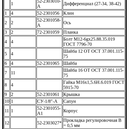
52-2303010-
1
Дифференциал (27-34, 38-42)
А
1
4
52-2301056
Клин
52-2301058-
2
2
Ось
А
3
2
72-2301059
Планка
Болт М12-6gx25.88.35.019
4
4
ГОСТ 7796-70
Шайба 12 ОТ ОСТ 37.001.115-
5
4
75
6
4
52-2301065
Шайба
Шайба 16 ОТ ОСТ 37.001.115-
7
11
75
Гайка М16х1,5.6Н.6.019 ГОСТ
8
4
5915-70
9
2
52-2301061
Крышка
10
1
СУ-1/8″-А
Сапун
52-2301055-
11
1
Корпус
А1
Прокладка регулировочная В
12
52-2303027*
= 0,5 мм