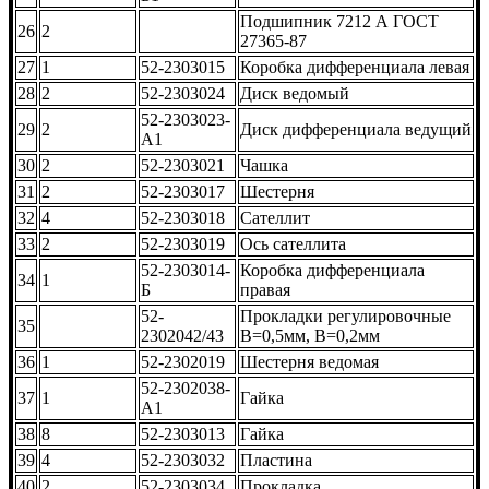
Подшипник 7212 А ГОСТ
26
2
27365-87
27
1
52-2303015
Коробка дифференциала левая
28
2
52-2303024
Диск ведомый
52-2303023-
29
2
Диск дифференциала ведущий
А1
30
2
52-2303021
Чашка
31
2
52-2303017
Шестерня
32
4
52-2303018
Сателлит
33
2
52-2303019
Ось сателлита
52-2303014-
Коробка дифференциала
34
1
Б
правая
52-
Прокладки регулировочные
35
2302042/43
В=0,5мм, В=0,2мм
36
1
52-2302019
Шестерня ведомая
52-2302038-
37
1
Гайка
А1
38
8
52-2303013
Гайка
39
4
52-2303032
Пластина
40
2
52-2303034
Прокладка