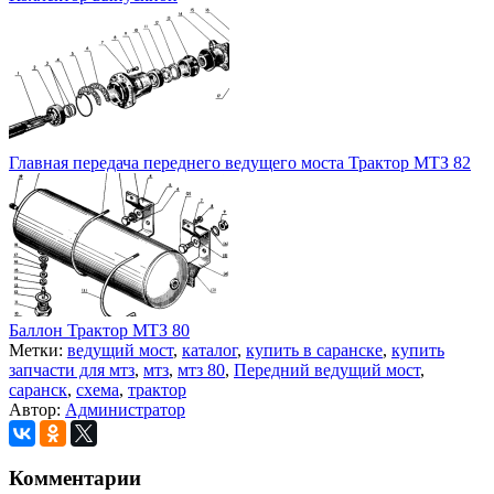
Главная передача переднего ведущего моста Трактор МТЗ 82
Баллон Трактор МТЗ 80
Метки:
ведущий мост
,
каталог
,
купить в саранске
,
купить
запчасти для мтз
,
мтз
,
мтз 80
,
Передний ведущий мост
,
саранск
,
схема
,
трактор
Автор:
Администратор
Комментарии