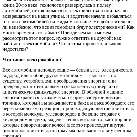
конце 20-го века, технология развернулась в пользу
автомобилей, питающимися от электричества и они начали
возвращаться на наши улицы, и водители начали избавляться
от своих автомобилей на жидком топливе. Но действительно
ли неизбежно, что все автомобили будут электрическими? Как
много времени это займет? Прежде чем мы сможем
рассмотреть этот вопрос, нужно ответить на другой: как
работают электромобили? Что в этом хорошего, и каковы
недостатки?
Что такое электромобиль?
Все автомобили использующие — бензин, газ, электричество,
водород или любое другое «топливо» — являются, по
существу, устройствами преобразования энергии: они
превращают потенциальную (накопленную) энергию в
кинетическую (движущую) энергию. В обычной машине
энергия хранится в химической форме, запертой внутри
топливо, который вы закачиваете в бак; вы высвобождаете его
через химическую реакцию, происходящую внутри двигателя,
в которой молекулы углеводородов в бензине сгорают с
кислородом воздуха, выделяя тепло, которое толкает поршни,
которые поворачивают колеса (все это происходит внутри
цилиндров двигателя, поэтому мы называем это внутренним
горение).