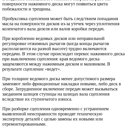
поверхности нажимного диска могут появиться цвета
побежалости и трещины.
Пробуксовка сцепления может быть следствием попадания
масла на поверхности дисков из-за утечек через уплотнения
коленчатого вала дизеля или валов коробки передач.
При короблении ведомых дисков или неправильной
регулировке отжимных рычагов (когда концы рычагов
располагаются на разной высоте) трудно включаются
передачи. В этом случае происходит перекос нажимного диска
при выключении сцепления: края ведомого диска
защемляются между нажимным диском и маховиком. В
результате сцепление «ведет».
При толщине ведомого диска менее допустимого размера
заменяют либо фрикционные накладки новыми, либо диск в
сборе. Затрудненное включение передач может вызываться
заеданием шлицев ступицы на шлицах вала сцепления
вследствие их ступенчатого износа.
При разборке сцепления одновременно с устранением
выявленной неисправности проводят техническую
экспертизу деталей с целью замены их новыми или
отремонтированными.