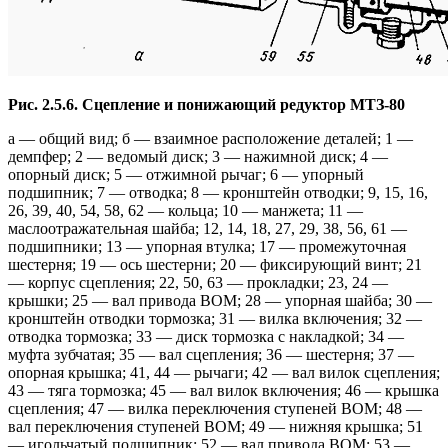
Рис. 2.5.6. Сцепление и понижающий редуктор МТЗ-80
а — общий вид; б — взаимное расположение деталей; 1 —
демпфер; 2 — ведомый диск; 3 — нажимной диск; 4 —
опорный диск; 5 — отжимной рычаг; 6 — упорный
подшипник; 7 — отводка; 8 — кронштейн отводки; 9, 15, 16,
26, 39, 40, 54, 58, 62 — кольца; 10 — манжета; 11 —
маслоотражательная шайба; 12, 14, 18, 27, 29, 38, 56, 61 —
подшипники; 13 — упорная втулка; 17 — промежуточная
шестерня; 19 — ось шестерни; 20 — фиксирующий винт; 21
— корпус сцепления; 22, 50, 63 — прокладки; 23, 24 —
крышки; 25 — вал привода ВОМ; 28 — упорная шайба; 30 —
кронштейн отводки тормозка; 31 — вилка включения; 32 —
отводка тормозка; 33 — диск тормозка с накладкой; 34 —
муфта зубчатая; 35 — вал сцепления; 36 — шестерня; 37 —
опорная крышка; 41, 44 — рычаги; 42 — вал вилок сцепления;
43 — тяга тормозка; 45 — вал вилок включения; 46 — крышка
сцепления; 47 — вилка переключения ступеней ВОМ; 48 —
вал переключения ступеней ВОМ; 49 — нижняя крышка; 51
— игольчатый подшипник; 52 — вал привода ВОМ; 53 —