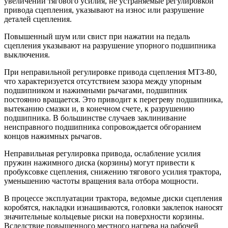
увеличении тягового усилия, не устраняемые регулировкой
привода сцепления, указывают на износ или разрушение
деталей сцепления.
Повышенный шум или свист при нажатии на педаль
сцепления указывают на разрушение упорного подшипника
выключения.
При неправильной регулировке привода сцепления МТЗ-80,
что характеризуется отсутствием зазора между упорным
подшипником и нажимными рычагами, подшипник
постоянно вращается. Это приводит к перегреву подшипника,
вытеканию смазки и, в конечном счете, к разрушению
подшипника. В большинстве случаев заклинивание
неисправного подшипника сопровождается обгоранием
концов нажимных рычагов.
Неправильная регулировка привода, ослабление усилия
пружин нажимного диска (корзины) могут привести к
пробуксовке сцепления, снижению тягового усилия трактора,
уменьшению частоты вращения вала отбора мощности.
В процессе эксплуатации трактора, ведомые диски сцепления
коробятся, накладки изнашиваются, головки заклепок наносят
значительные кольцевые риски на поверхности корзины.
Вследствие повышенного местного нагрева на рабочей