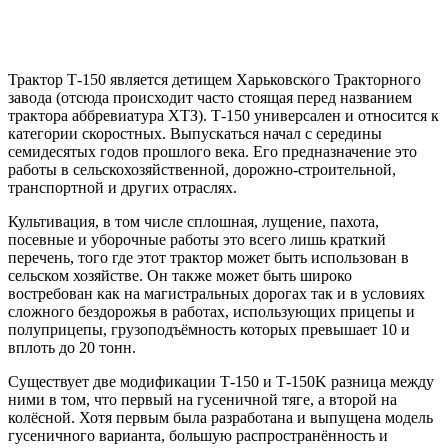
Трактор Т-150 является детищем Харьковского Тракторного
завода (отсюда происходит часто стоящая перед названием
трактора аббревиатура ХТЗ). Т-150 универсален и относится к
категории скоростных. Выпускаться начал с середины
семидесятых годов прошлого века. Его предназначение это
работы в сельскохозяйственной, дорожно-строительной,
транспортной и других отраслях.
Культивация, в том числе сплошная, лущение, пахота,
посевные и уборочные работы это всего лишь краткий
перечень, того где этот трактор может быть использован в
сельском хозяйстве. Он также может быть широко
востребован как на магистральных дорогах так и в условиях
сложного бездорожья в работах, использующих прицепы и
полуприцепы, грузоподъёмность которых превышает 10 и
вплоть до 20 тонн.
Существует две модификации Т-150 и Т-150K разница между
ними в том, что первый на гусеничной тяге, а второй на
колёсной. Хотя первым была разработана и выпущена модель
гусеничного варианта, большую распространённость и