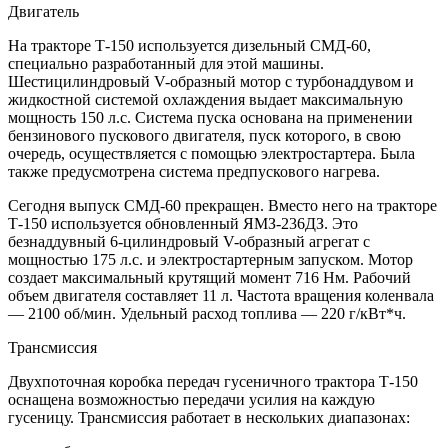
Двигатель
На тракторе Т-150 используется дизельный СМД-60,
специально разработанный для этой машины.
Шестицилиндровый V-образный мотор с турбонаддувом и
жидкостной системой охлаждения выдает максимальную
мощность 150 л.с. Система пуска основана на применении
бензинового пускового двигателя, пуск которого, в свою
очередь, осуществляется с помощью электростартера. Была
также предусмотрена система предпускового нагрева.
Сегодня выпуск СМД-60 прекращен. Вместо него на тракторе
Т-150 используется обновленный ЯМЗ-236ДЗ. Это
безнаддувный 6-цилиндровый V-образный агрегат с
мощностью 175 л.с. и электростартерным запуском. Мотор
создает максимальный крутящий момент 716 Нм. Рабочий
объем двигателя составляет 11 л. Частота вращения коленвала
— 2100 об/мин. Удельный расход топлива — 220 г/кВт*ч.
Трансмиссия
Двухпоточная коробка передач гусеничного трактора Т-150
оснащена возможностью передачи усилия на каждую
гусеницу. Трансмиссия работает в нескольких диапазонах: