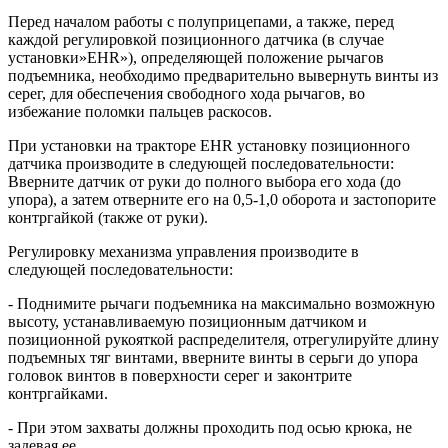
Перед началом работы с полуприцепами, а также, перед
каждой регулировкой позиционного датчика (в случае
установки»EHR»), определяющей положение рычагов
подъемника, необходимо предварительно вывернуть винты из
серег, для обеспечения свободного хода рычагов, во
избежание поломки пальцев раскосов.
При установки на тракторе EHR установку позиционного
датчика производите в следующей последовательности:
Вверните датчик от руки до полного выбора его хода (до
упора), а затем отверните его на 0,5-1,0 оборота и застопорите
контргайкой (также от руки).
Регулировку механизма управления производите в
следующей последовательности:
- Поднимите рычаги подъемника на максимально возможную
высоту, устанавливаемую позиционным датчиком и
позиционной рукояткой распределителя, отрегулируйте длину
подъемных тяг винтами, вверните винты в серьги до упора
головок винтов в поверхности серег и законтрите
контргайками.
- При этом захваты должны проходить под осью крюка, не
задевая ее.