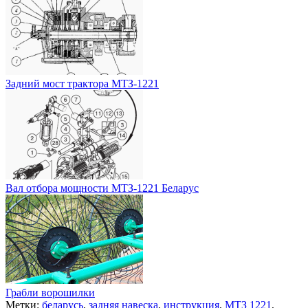
Задний мост трактора МТЗ-1221
Вал отбора мощности МТЗ-1221 Беларус
Грабли ворошилки
Метки:
беларусь
,
задняя навеска
,
инструкция
,
МТЗ 1221
,