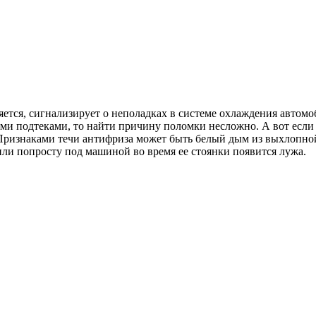
вляется, сигнализирует о неполадках в системе охлаждения автом
ыми подтеками, то найти причину поломки несложно. А вот есл
Признаками течи антифриза может быть белый дым из выхлопной 
или попросту под машиной во время ее стоянки появится лужа.