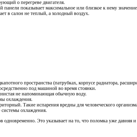
рующий о перегреве двигателя.
 панели показывает максимальное или близкое к нему значение
ает в салон не теплый, а холодный воздух.
апотного пространства (патрубках, корпусе радиатора, расширит
осредственно под машиной во время стоянки.
янистая не напоминающая обычную воду.
мы охлаждения.
приторный. Такие испарения вредны для человеческого организма
 системы охлаждения.
 одновременно. Это указывает на то, что поломка уже давняя и