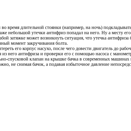
бы во время длительной стоянки (например, на ночь) подкладыв
аже небольшой утечки антифриз попадал на него. Ну а месту ег
лабой затяжке может возникнуть ситуация, что утечка антифриза
чный момент закручивания болта.
тереть его корпус насухо, после чего довести двигатель до рабо
из него антифриза и проверки его с помощью насоса с манометро
льно-спусковой клапан на крышке бачка в современных машинах 
ожно, не снимая бачок, а подавая избыточное давление непосре