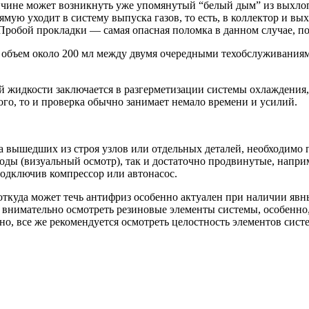
ричине может возникнуть уже упомянутый “белый дым” из выхл
ямую уходит в систему выпуска газов, то есть, в коллектор и в
Пробой прокладки — самая опасная поломка в данном случае, п
 объем около 200 мл между двумя очередными техобслуживаниями
жидкости заключается в разгерметизации системы охлаждения, да
го, то и проверка обычно занимает немало времени и усилий.
 вышедших из строя узлов или отдельных деталей, необходимо п
оды (визуальный осмотр), так и достаточно продвинутые, напри
одключив компрессор или автонасос.
откуда может течь антифриз особенно актуален при наличии яв
о внимательно осмотреть резиновые элементы системы, особенно,
но, все же рекомендуется осмотреть целостность элементов сист