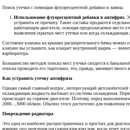
Поиск утечки с помощью флуоресцентной добавки и лампы
Использование флуоресцентной добавки в антифриз
. 
устранить ее причину. Такие составы продаются отдельно
работающем двигателе, освещая предполагаемое место у
выявления скрытых мест утечки или когда охлаждающая
Состояние клапана на крышке расширительного бачка можно пр
клапане вы услышите, как клацает внутренний шарик — значит
карбюратора.
Большинство методов поиска мест утечки сводится к банальн
поиска проводить его тщательно, что, правда, занимает много 
Как устранить утечку антифриза
Однако самый главный вопрос, интересующий автолюбителей в 
охлаждающая жидкость вытекает из системы охлаждения. Перв
происходит на горячем двигателе. Поэтому, перед выполнением
2000…3000 об/мин. Обычно этого достаточно для появления те
Повреждение радиатора
Это одна из наиболее распространенных и простых для диагно
коврике под передним пассажирским креслом, когда течет тос