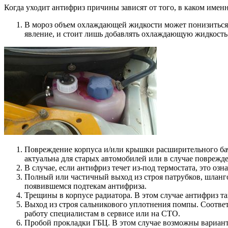
Когда уходит антифриз причины зависят от того, в каком имен
В мороз объем охлаждающей жидкости может понизиться. 
явление, и стоит лишь добавлять охлаждающую жидкость
Повреждение корпуса и/или крышки расширительного бач
актуальна для старых автомобилей или в случае поврежд
В случае, если антифриз течет из-под термостата, это озн
Полный или частичный выход из строя патрубков, шланго
появившемся подтекам антифриза.
Трещины в корпусе радиатора. В этом случае антифриз 
Выход из строя сальникового уплотнения помпы. Соответст
работу специалистам в сервисе или на СТО.
Пробой прокладки ГБЦ. В этом случае возможны варианты