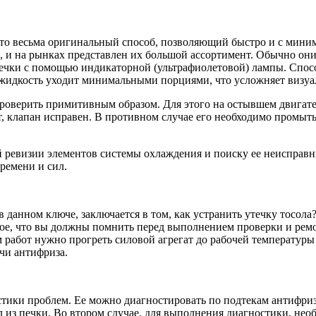
Это весьма оригинальный способ, позволяющий быстро и с мини
, и на рынках представлен их большой ассортимент. Обычно они
течки с помощью индикаторной (ультрафиолетовой) лампы. Спос
 жидкость уходит минимальными порциями, что усложняет визуа
оверить примитивным образом. Для этого на остывшем двигателе
, клапан исправен. В противном случае его необходимо промыт
ой ревизии элементов системы охлаждения и поиску ее неиспра
времени и сил.
данном ключе, заключается в том, как устранить утечку тосола
ое, что вы должны помнить перед выполнением проверки и рем
 работ нужно прогреть силовой агрегат до рабочей температуры 
чи антифриза.
стики проблем. Ее можно диагностировать по подтекам антифриз
ол из печки. Во втором случае, для выполнения диагностики, н