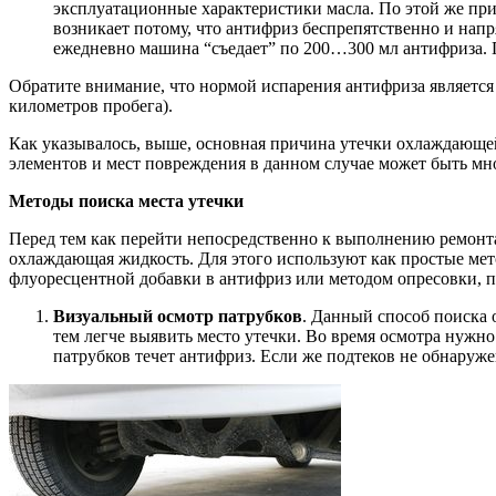
эксплуатационные характеристики масла. По этой же п
возникает потому, что антифриз беспрепятственно и напр
ежедневно машина “съедает” по 200…300 мл антифриза. 
Обратите внимание, что нормой испарения антифриза является
километров пробега).
Как указывалось, выше, основная причина утечки охлаждающей 
элементов и мест повреждения в данном случае может быть мно
Методы поиска места утечки
Перед тем как перейти непосредственно к выполнению ремонта
охлаждающая жидкость. Для этого используют как простые мет
флуоресцентной добавки в антифриз или методом опресовки, п
Визуальный осмотр патрубков
. Данный способ поиска 
тем легче выявить место утечки. Во время осмотра нужн
патрубков течет антифриз. Если же подтеков не обнаруже