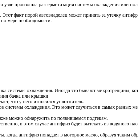
но узле произошла разгерметизация системы охлаждения или пол
Этот факт порой автовладелец может принять за утечку антифриз
 по мере необходимости.
ка системы охлаждения. Иногда это бывают микротрещины, кото
ения бачка или крышки.
ачает, что у него износился уплотнитель.
в системы охлаждения. Это может случиться в самых разных мес
также можно обнаружить по появившемся подтекам.
венно, в этом случае антифриз будет вытекать из водяного насо
, когда антифриз попадает в моторное масло, образуя таким об