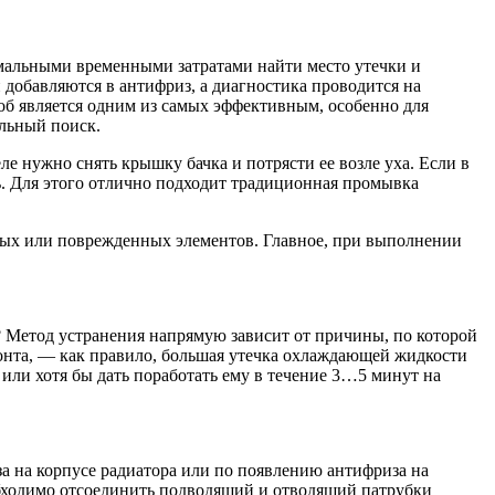
мальными временными затратами найти место утечки и
 добавляются в антифриз, а диагностика проводится на
об является одним из самых эффективным, особенно для
льный поиск.
 нужно снять крышку бачка и потрясти ее возле уха. Если в
ь. Для этого отлично подходит традиционная промывка
вных или поврежденных элементов. Главное, при выполнении
? Метод устранения напрямую зависит от причины, по которой
онта, — как правило, большая утечка охлаждающей жидкости
или хотя бы дать поработать ему в течение 3…5 минут на
а на корпусе радиатора или по появлению антифриза на
еобходимо отсоединить подводящий и отводящий патрубки