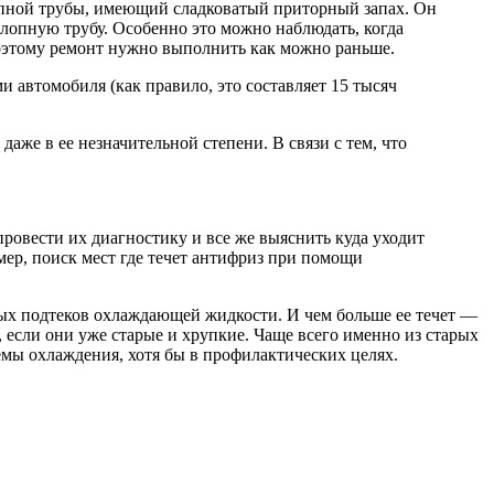
опной трубы, имеющий сладковатый приторный запах. Он
ыхлопную трубу. Особенно это можно наблюдать, когда
оэтому ремонт нужно выполнить как можно раньше.
 автомобиля (как правило, это составляет 15 тысяч
же в ее незначительной степени. В связи с тем, что
ровести их диагностику и все же выяснить куда уходит
мер, поиск мест где течет антифриз при помощи
ных подтеков охлаждающей жидкости. И чем больше ее течет —
 если они уже старые и хрупкие. Чаще всего именно из старых
емы охлаждения, хотя бы в профилактических целях.